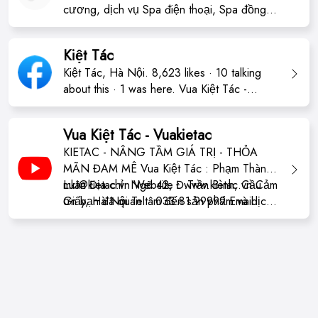
Kietac.vn
cương, dịch vụ Spa điện thoại, Spa đồng
hồ, Sản phẩm cao cấp Luxury uy tín và chất
lượng - Kietac.vn
Kiệt Tác
Kiệt Tác, Hà Nội. 8,623 likes · 10 talking
about this · 1 was here. Vua Kiệt Tác -
Nghệ nhân Phạm Thành Luân Địa chỉ : Số
42, Trần Bình, Mai Dịch, Cầu Giấy, Hà Nội
Vua Kiệt Tác - Vuakietac
Hotline : 033 81 99999
KIETAC - NÂNG TẦM GIÁ TRỊ - THỎA
MÃN ĐAM MÊ Vua Kiệt Tác : Phạm Thành
Luân Địa chỉ: Ngõ 42, Đ.Trần Bình, Cầu
mkt@kietac.vn
Website : www.kietac.vn Cảm
Giấy, Hà Nội Tel : 033.81.99999 Email :
ơn bạn đã quan tâm đến sản phẩm và dịch
vụ của chúng tôi, vui lòng gửi liên hệ theo
mẫu phản hồi bên dưới, chúng tôi sẽ sớm
liên hệ lại với bạn.